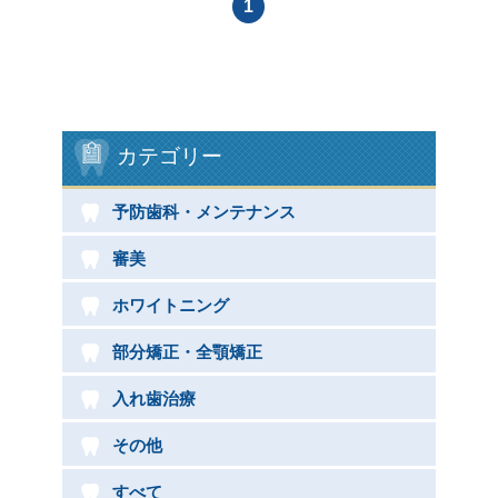
医院コンセプト
1
診療理念
コンセプト
カテゴリー
当院での治療のメリット
予防歯科・メンテナンス
診療内容
審美
歯の審美
ホワイトニング
予防歯科
部分矯正・全顎矯正
ホワイトニング
入れ歯治療
入れ歯
その他
詰め物・被せ物
すべて