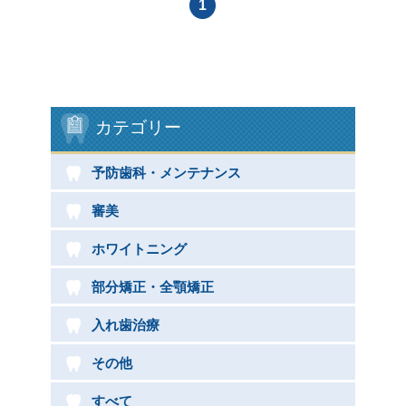
医院コンセプト
1
診療理念
コンセプト
カテゴリー
当院での治療のメリット
予防歯科・メンテナンス
診療内容
審美
歯の審美
ホワイトニング
予防歯科
部分矯正・全顎矯正
ホワイトニング
入れ歯治療
入れ歯
その他
詰め物・被せ物
すべて